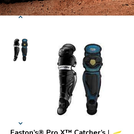
Easton’s® Pro X™ Catcher’s leg