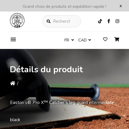
x
Grand choix de produits et expédition rapide !
Rechercher
FR
CAD
Détails du produit
/
Easton’s® Pro X™ Catcher’s leg guard intermediate
black