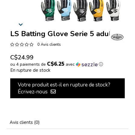
LS Batting Glove Serie 5 adult
0 Avis clients
C$24.99
C$6.25
ou 4 paiements de
avec
ⓘ
En rupture de stock
Votre produit est-il en rupture de stock?
Écrivez-nous
Avis clients (0)