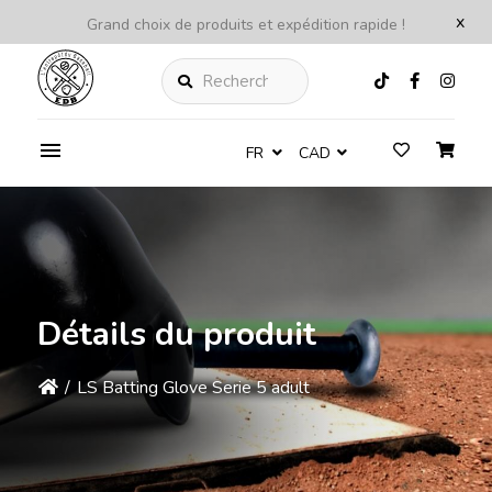
x
Grand choix de produits et expédition rapide !
Rechercher
FR
CAD
Détails du produit
/
LS Batting Glove Serie 5 adult