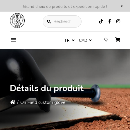
x
Grand choix de produits et expédition rapide !
Rechercher
FR
CAD
Détails du produit
/
On Field custom glove