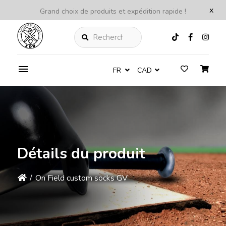
x
Grand choix de produits et expédition rapide !
Rechercher
FR
CAD
Détails du produit
/
On Field custom socks GV