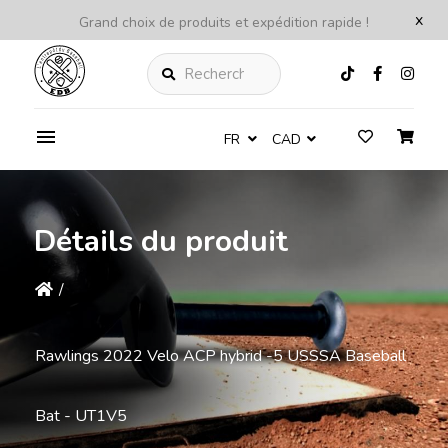
x
Grand choix de produits et expédition rapide !
Rechercher
FR
CAD
Détails du produit
/
Rawlings 2022 Velo ACP hybrid -5 USSSA Baseball
Bat - UT1V5