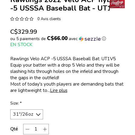
-5 USSSA Baseball Bat - UT1V5
0 Avis clients
C$329.99
C$66.00
ou 5 paiements de
avec
ⓘ
EN STOCK
Rawlings Velo ACP -5 USSSA Baseball Bat: UT1V5
Equip your batter with a drop 5 Velo and they will be
slashing hits through holes on the infield and through
the gaps in the outfield!
Most of today's youth players are demanding bats that
are lightweight to...
Lire plus
Size:
*
Qté