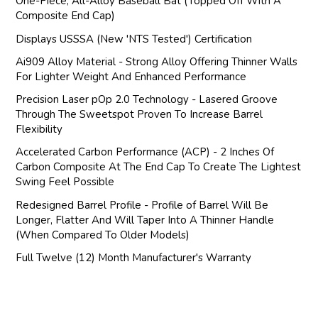
One-Piece, All-Alloy Baseball Bat (Topped Off With A
Composite End Cap)
Displays USSSA (New 'NTS Tested') Certification
Ai909 Alloy Material - Strong Alloy Offering Thinner Walls
For Lighter Weight And Enhanced Performance
Precision Laser pOp 2.0 Technology - Lasered Groove
Through The Sweetspot Proven To Increase Barrel
Flexibility
Accelerated Carbon Performance (ACP) - 2 Inches Of
Carbon Composite At The End Cap To Create The Lightest
Swing Feel Possible
Redesigned Barrel Profile - Profile of Barrel Will Be
Longer, Flatter And Will Taper Into A Thinner Handle
(When Compared To Older Models)
Full Twelve (12) Month Manufacturer's Warranty