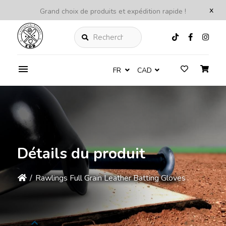
x
Grand choix de produits et expédition rapide !
Rechercher
FR
CAD
Détails du produit
/
Rawlings Full Grain Leather Batting Gloves