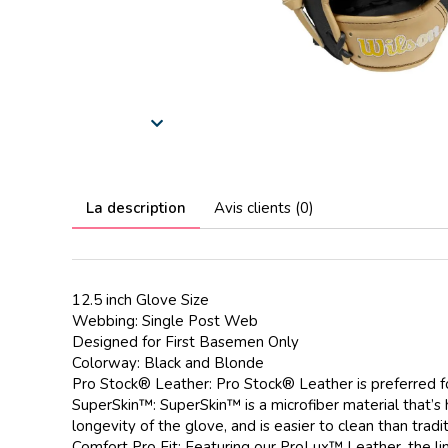
La description
Avis clients (0)
12.5 inch Glove Size
Webbing: Single Post Web
Designed for First Basemen Only
Colorway: Black and Blonde
Pro Stock® Leather: Pro Stock® Leather is preferred fo
SuperSkin™: SuperSkin™ is a microfiber material that’s 
longevity of the glove, and is easier to clean than tradit
Comfort Pro Fit: Featuring our ProLux™ Leather, the li