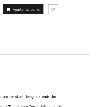
Ajouter au panier
isture-resistant design extends the
 hand. The all-new Comfort Sleeve is the