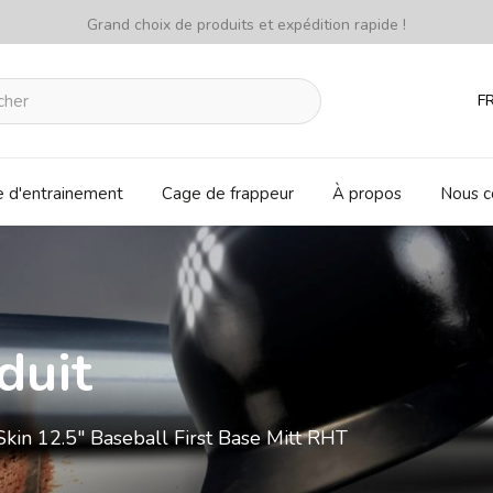
Grand choix de produits et expédition rapide !
F
e d'entrainement
Cage de frappeur
À propos
Nous c
duit
n 12.5" Baseball First Base Mitt RHT