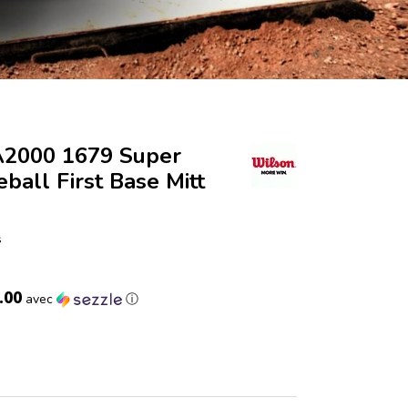
A2000 1679 Super
eball First Base Mitt
s
.00
avec
ⓘ