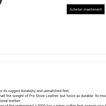
Acheter maintenant
r its rugged durability and unmatched feel
half the weight of Pro Stock Leather, but twice as durable. Its mo
ional leather.
ner of the redesigned A2000 has a richer, softer feel against your