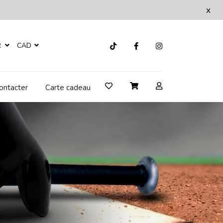
x
R
CAD
ontacter
Carte cadeau