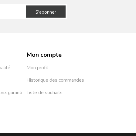
S'abonner
Mon compte
ialité
Mon profil
Historique des commandes
prix garanti
Liste de souhaits