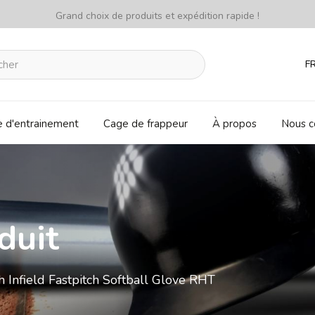
Grand choix de produits et expédition rapide !
F
e d'entrainement
Cage de frappeur
À propos
Nous c
duit
Infield Fastpitch Softball Glove RHT