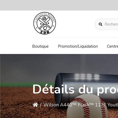
Rechercher
Boutique
Promotion/Liquidation
Centr
Détails du pro
/
Wilson A440™ Flash™ 11.5” Youth 