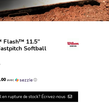
 Flash™ 11.5”
Fastpitch Softball
s
.00
avec
ⓘ
il en rupture de stock? Écrivez-nous