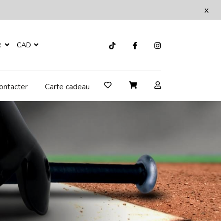
x
R
CAD
ontacter
Carte cadeau