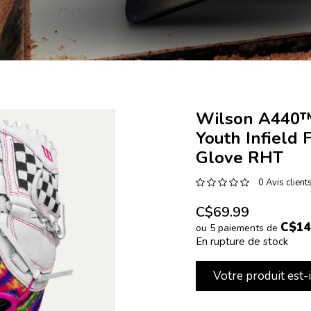
Wilson A440™
Youth Infield 
Glove RHT
0 Avis client
C$69.99
C$14
ou 5 paiements de
En rupture de stock
Votre produit est-