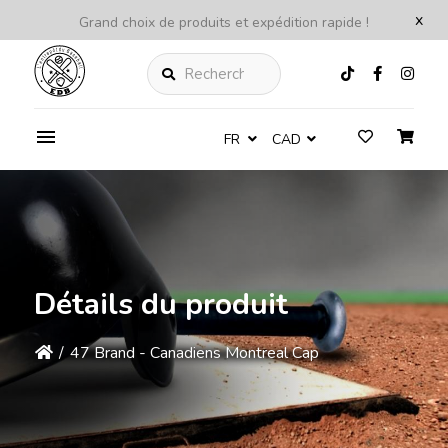
x
Grand choix de produits et expédition rapide !
Rechercher
FR
CAD
Détails du produit
/
47 Brand - Canadiens Montreal Cap