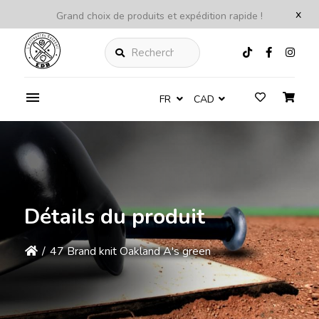
x
Grand choix de produits et expédition rapide !
Rechercher
FR
CAD
Détails du produit
/
47 Brand knit Oakland A's green