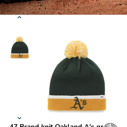
47 Brand knit Oakland A's green