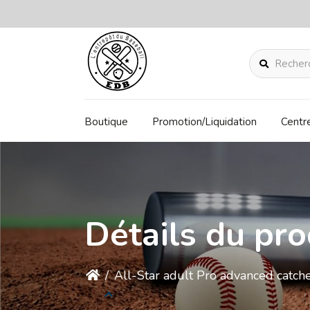
Rechercher
Boutique
Promotion/Liquidation
Centr
Détails du pro
/
All-Star adult Pro advanced catc