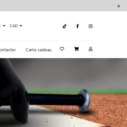
x
R
CAD
ontacter
Carte cadeau