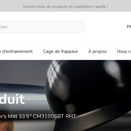
Grand choix de produits et expédition rapide !
F
e d'entrainement
Cage de frappeur
À propos
Nous c
duit
her's Mitt 33.5'' CM3100SBT RHT