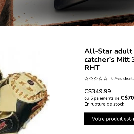
All-Star adul
catcher's Mitt
RHT
0 Avis client
C$349.99
C$70
ou 5 paiements de
En rupture de stock
Votre produit est-