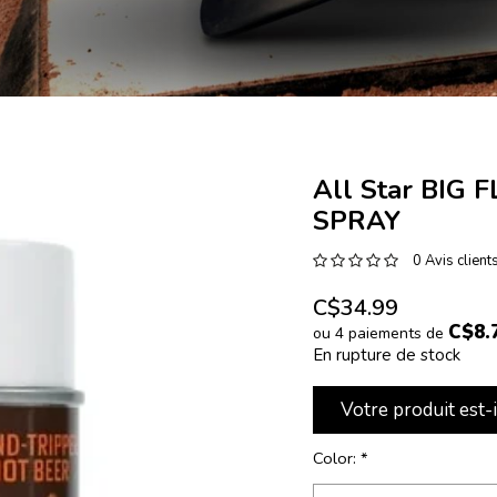
All Star BIG
SPRAY
0 Avis client
C$34.99
C$8.
ou 4 paiements de
En rupture de stock
Votre produit est-
Color:
*