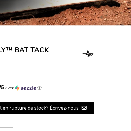
 FLY™ BAT TACK
s
75
avec
ⓘ
il en rupture de stock? Écrivez-nous