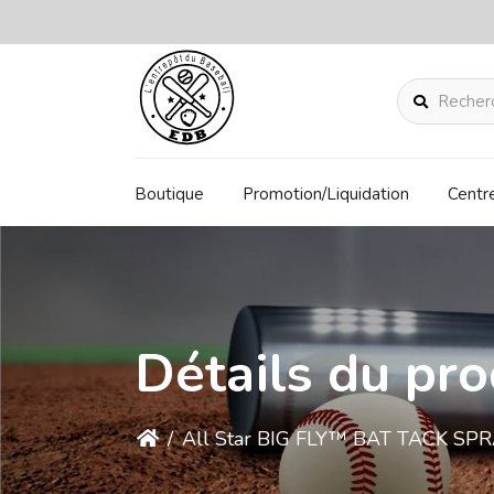
Rechercher
Boutique
Promotion/Liquidation
Centr
Détails du pro
/
All Star BIG FLY™ BAT TACK SP