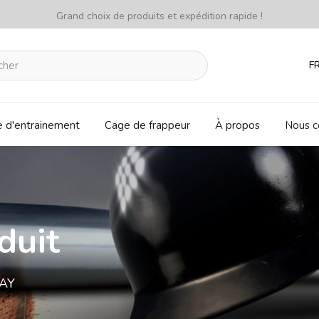
Grand choix de produits et expédition rapide !
F
e d'entrainement
Cage de frappeur
À propos
Nous c
duit
RAY