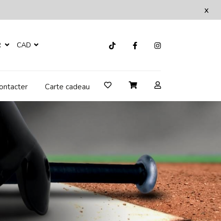
x
R
CAD
ontacter
Carte cadeau