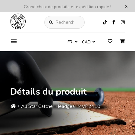
x
Grand choix de produits et expédition rapide !
Rechercher
FR
CAD
Détails du produit
/
All Star Catcher Headgear MVP2410