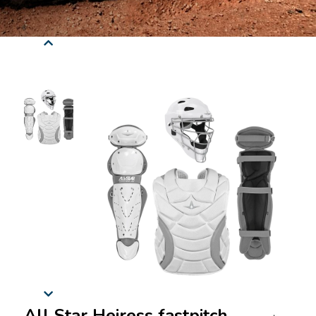
All Star Heiress fastpitch