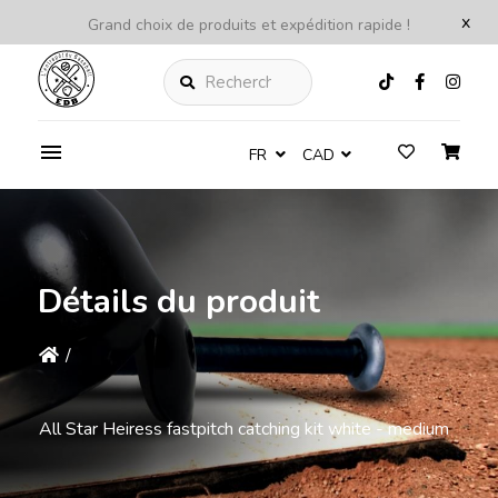
x
Grand choix de produits et expédition rapide !
Rechercher
FR
CAD
Détails du produit
/
All Star Heiress fastpitch catching kit white - medium