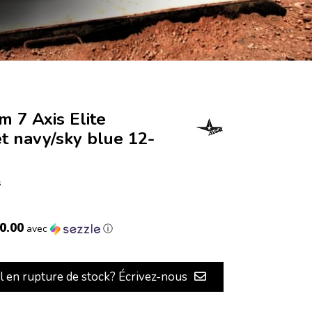
m 7 Axis Elite
t navy/sky blue 12-
s
0.00
avec
ⓘ
il en rupture de stock? Écrivez-nous