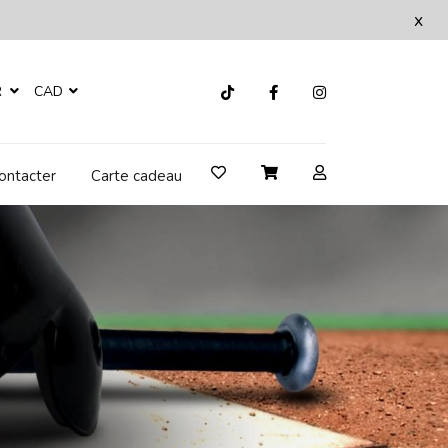
x
R
CAD
ontacter
Carte cadeau