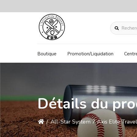
Rechercher
Boutique
Promotion/Liquidation
Centr
Détails du pro
/
All-Star System 7 Axis Elite Trave