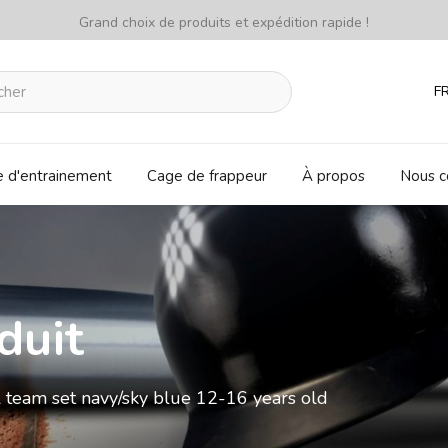
Grand choix de produits et expédition rapide !
F
e d'entrainement
Cage de frappeur
À propos
Nous c
duit
l team set navy/sky blue 12-16 years old