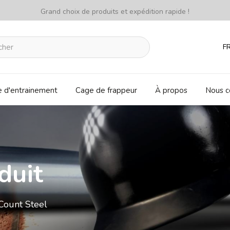
Grand choix de produits et expédition rapide !
F
e d'entrainement
Cage de frappeur
À propos
Nous c
duit
Count Steel