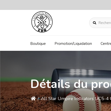
Rechercher
Boutique
Promotion/Liquidation
Centr
Détails du pro
/
All Star Umpire Indicators UC5-4 