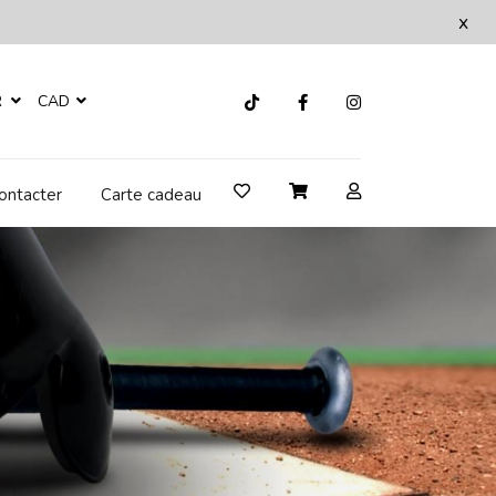
x
R
CAD
ontacter
Carte cadeau