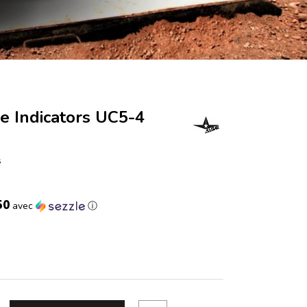
e Indicators UC5-4
s
50
avec
ⓘ