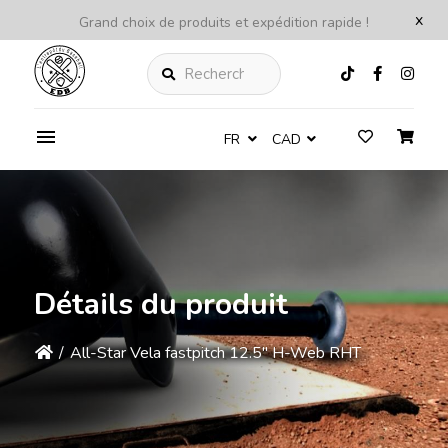
x
Grand choix de produits et expédition rapide !
Rechercher
FR
CAD
Détails du produit
/
All-Star Vela fastpitch 12.5'' H-Web RHT