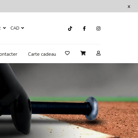
x
R
CAD
ontacter
Carte cadeau