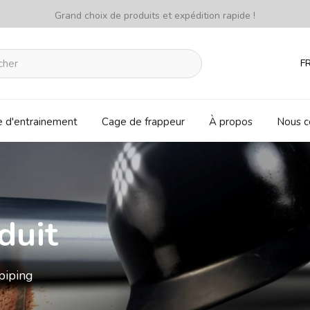
Grand choix de produits et expédition rapide !
F
e d'entrainement
Cage de frappeur
À propos
Nous c
duit
piping