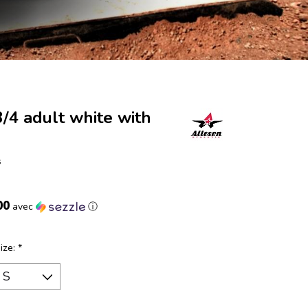
/4 adult white with
s
00
avec
ⓘ
ize:
*