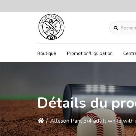
Rechercher
Boutique
Promotion/Liquidation
Centr
Détails du pro
/
Alleson Pant 3/4 adult white with 