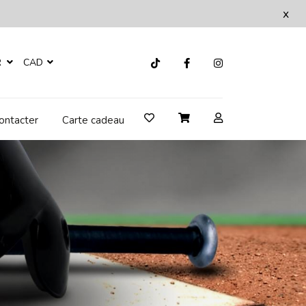
x
R
CAD
ontacter
Carte cadeau