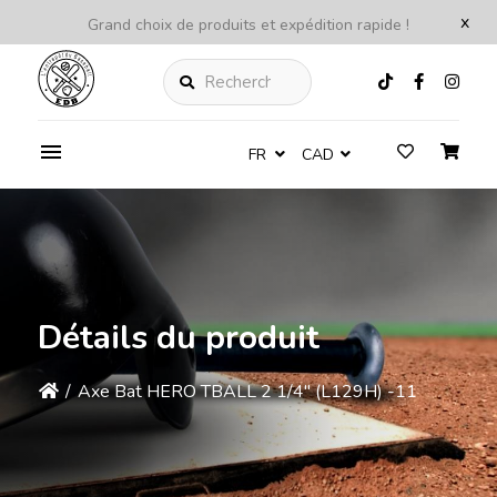
x
Grand choix de produits et expédition rapide !
Rechercher
FR
CAD
Détails du produit
/
Axe Bat HERO TBALL 2 1/4'' (L129H) -11