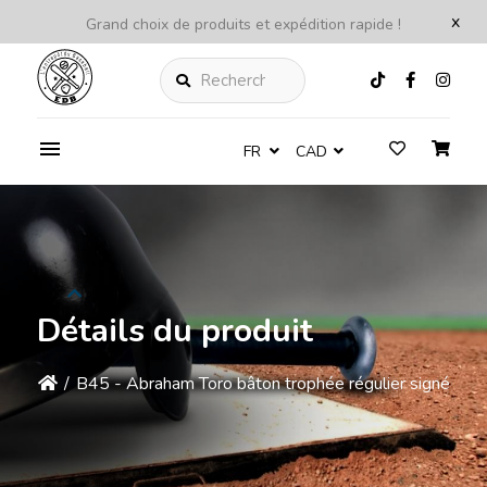
x
Grand choix de produits et expédition rapide !
Rechercher
FR
CAD
Détails du produit
/
B45 - Abraham Toro bâton trophée régulier signé