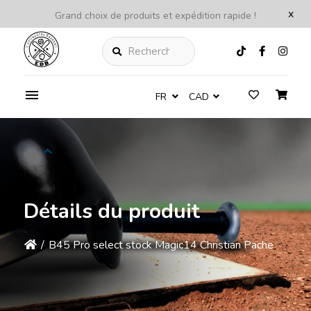
x
Grand choix de produits et expédition rapide !
Rechercher
FR
CAD
Détails du produit
/
B45 Pro select stock Magic14 Christian Pache