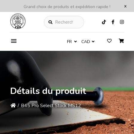
x
Grand choix de produits et expédition rapide !
Rechercher
FR
CAD
Détails du produit
/
B45 Pro Select Stock MS12