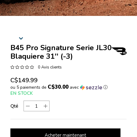
B45 Pro Signature Serie JL30
Blaquiere 31'' (-3)
0 Avis clients
C$149.99
C$30.00
ou 5 paiements de
avec
ⓘ
EN STOCK
Qté
Acheter maintenant