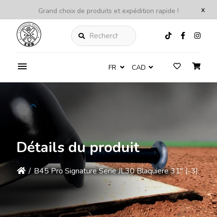
x
Grand choix de produits et expédition rapide !
Rechercher
FR
CAD
Détails du produit
/
B45 Pro Signature Serie JL30 Blaquiere 31'' (-3)