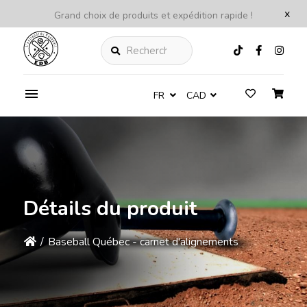
x
Grand choix de produits et expédition rapide !
Rechercher
FR
CAD
Détails du produit
/
Baseball Québec - carnet d'alignements