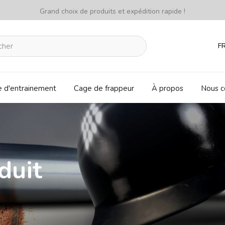
Grand choix de produits et expédition rapide !
F
e d'entrainement
Cage de frappeur
À propos
Nous c
duit