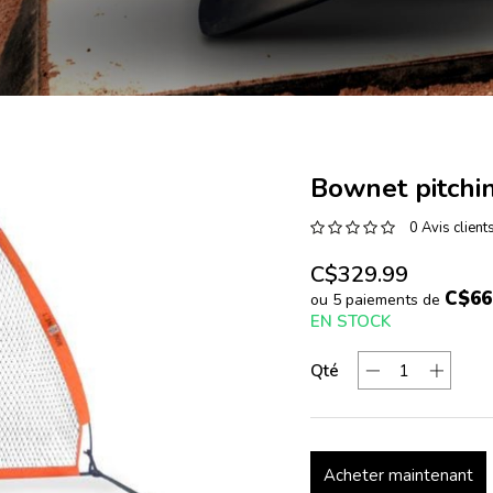
Bownet pitchi
0 Avis client
C$329.99
C$66
ou 5 paiements de
EN STOCK
Qté
Acheter maintenant