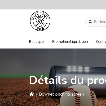
Rechercher
Boutique
Promotion/Liquidation
Centr
Détails du pro
/
Bownet pitching screen