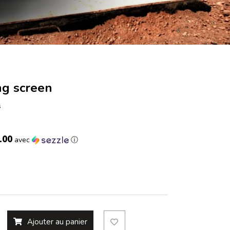
ng screen
s
.00
avec
ⓘ
Ajouter au panier