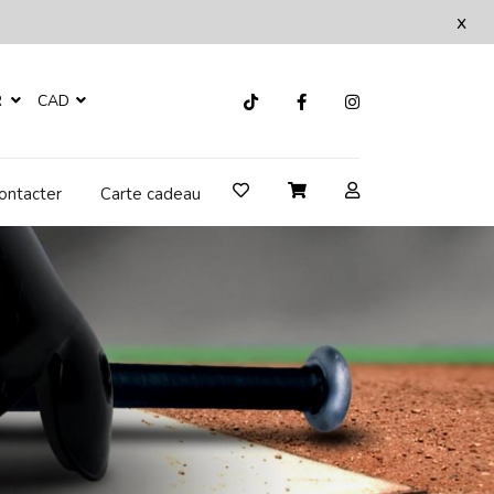
x
R
CAD
ontacter
Carte cadeau