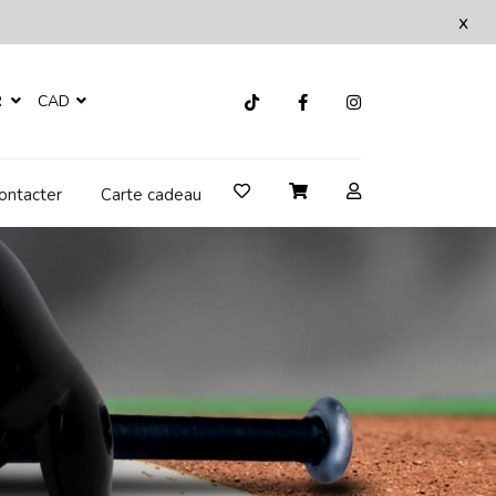
x
R
CAD
ontacter
Carte cadeau