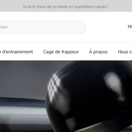
Grand choix de produits et expédition rapide !
F
e d'entrainement
Cage de frappeur
À propos
Nous c