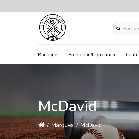
Rechercher
Boutique
Promotion/Liquidation
Centr
McDavid
/
Marques
/
McDavid