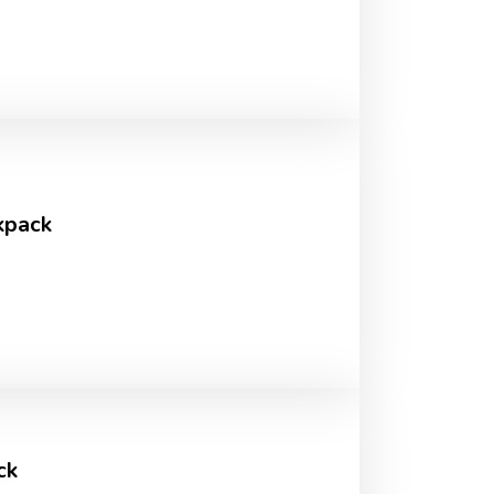
kpack
ck