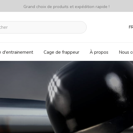
Grand choix de produits et expédition rapide !
F
e d'entrainement
Cage de frappeur
À propos
Nous c