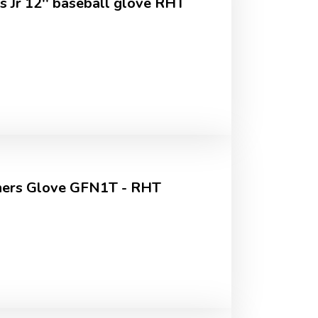
s Jr 12'' baseball glove RHT
chers Glove GFN1T - RHT