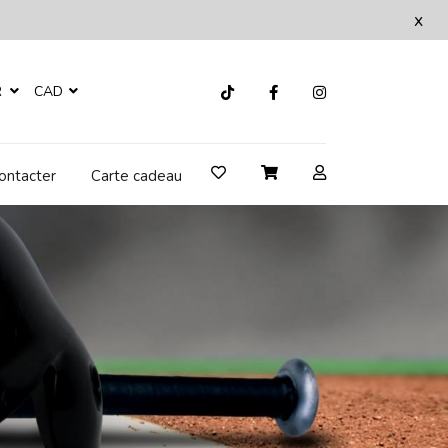
x
R
CAD
ontacter
Carte cadeau