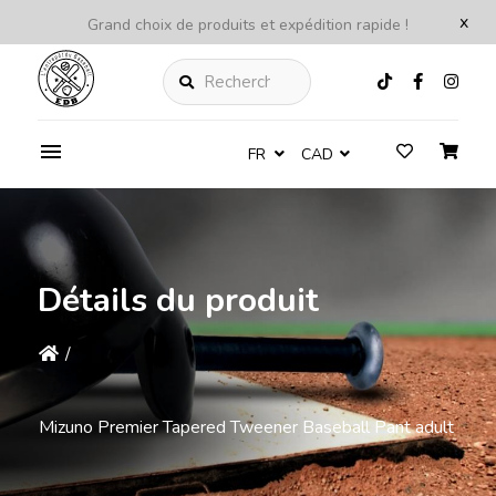
x
Grand choix de produits et expédition rapide !
Rechercher
FR
CAD
Détails du produit
/
Mizuno Premier Tapered Tweener Baseball Pant adult