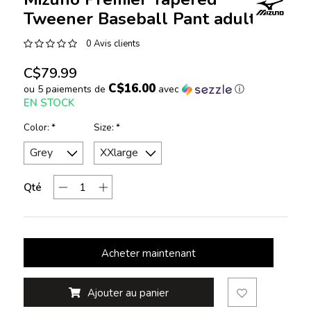
Tweener Baseball Pant adult
0 Avis clients
C$79.99
C$16.00
ou 5 paiements de
avec
ⓘ
EN STOCK
Color:
*
Size:
*
Qté
Acheter maintenant
Ajouter au panier