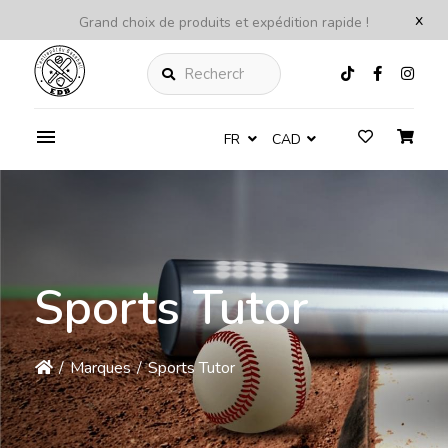
x
Grand choix de produits et expédition rapide !
Rechercher
FR
CAD
Sports Tutor
/
Marques
/
Sports Tutor