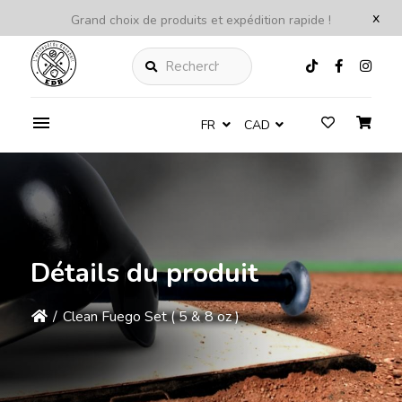
x
Grand choix de produits et expédition rapide !
Rechercher
FR
CAD
Détails du produit
/
Clean Fuego Set ( 5 & 8 oz )