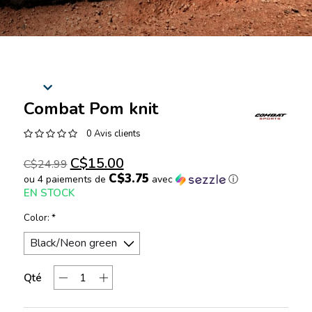
Combat Pom knit
0 Avis clients
C$15.00
C$24.99
C$3.75
ou 4 paiements de
avec
ⓘ
EN STOCK
Color:
*
Qté