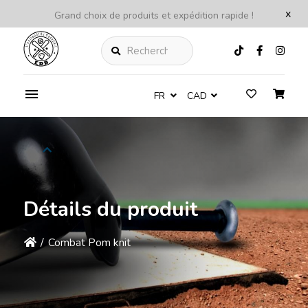
x
Grand choix de produits et expédition rapide !
Rechercher
FR
CAD
Détails du produit
/
Combat Pom knit