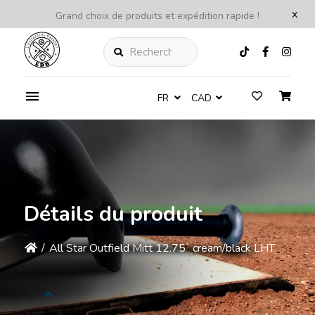
x
Grand choix de produits et expédition rapide !
Rechercher
FR
CAD
Détails du produit
/
All Star Outfield Mitt 12.75` cream/black LHT