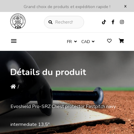
x
Grand choix de produits et expédition rapide !
Rechercher
FR
CAD
Détails du produit
/
Evoshield Pro-SRZ Chest protector Fastpitch navy
intermediate 13,5''