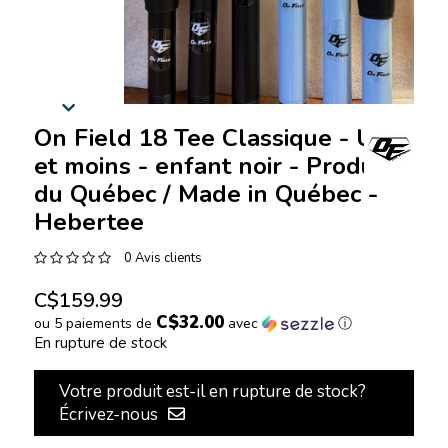
On Field 18 Tee Classique - U9
et moins - enfant noir - Produit
du Québec / Made in Québec -
Hebertee
0 Avis clients
C$159.99
C$32.00
ou 5 paiements de
avec
ⓘ
En rupture de stock
Votre produit est-il en rupture de stock?
Écrivez-nous