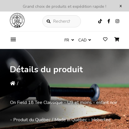
x
Grand choix de produits et expédition rapide !
Rechercher
FR
CAD
Détails du produit
/
On Field 18 Tee Classique - U9 et moins - enfant noir
- Produit du Québec / Made in Québec - Hebertee