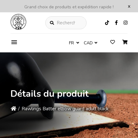
x
Grand choix de produits et expédition rapide !
Rechercher
FR
CAD
Détails du produit
/
Rawlings Batter elbow guard adult black