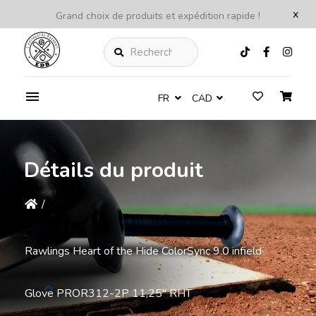
x
Grand choix de produits et expédition rapide !
Rechercher
FR
CAD
Détails du produit
/
Rawlings Heart of the Hide ColorSync 9.0 infield
Glove PROR312-2P 11,25'' RHT