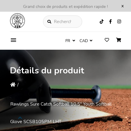
x
Grand choix de produits et expédition rapide !
Rechercher
FR
CAD
Détails du produit
/
Rawlings Sure Catch Softball 10.5'' Youth Softball
Glove SCSB105PM LHT