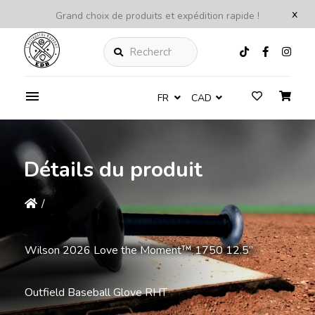
x
Grand choix de produits et expédition rapide !
Rechercher
FR
CAD
Détails du produit
/
Wilson 2026 Love the Moment™ 1750 12.5”
Outfield Baseball Glove RHT