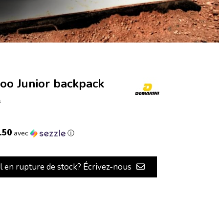
oo Junior backpack
s
.50
avec
ⓘ
il en rupture de stock? Écrivez-nous