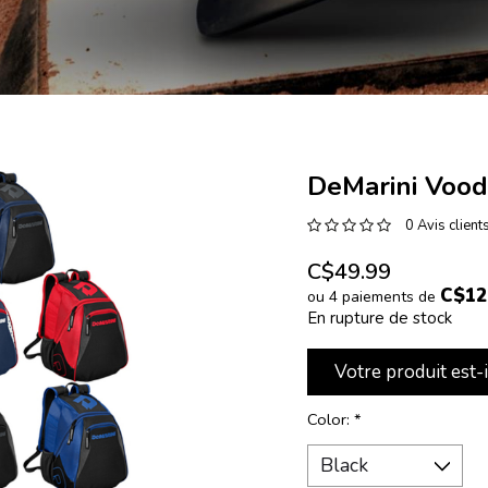
DeMarini Vood
0 Avis client
C$49.99
C$12
ou 4 paiements de
En rupture de stock
Votre produit est-
Color:
*