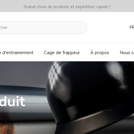
Grand choix de produits et expédition rapide !
F
e d'entrainement
Cage de frappeur
À propos
Nous c
duit