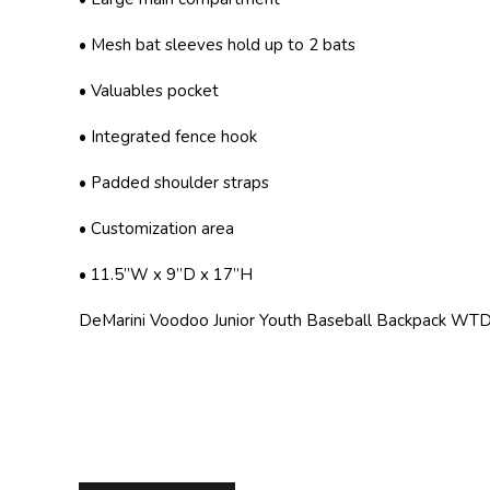
• Mesh bat sleeves hold up to 2 bats
• Valuables pocket
• Integrated fence hook
• Padded shoulder straps
• Customization area
• 11.5”W x 9”D x 17”H
DeMarini Voodoo Junior Youth Baseball Backpack WT