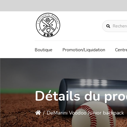
Rechercher
Boutique
Promotion/Liquidation
Centr
Détails du pro
/
DeMarini Voodoo Junior backpack