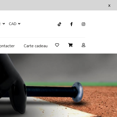
x
R
CAD
ontacter
Carte cadeau