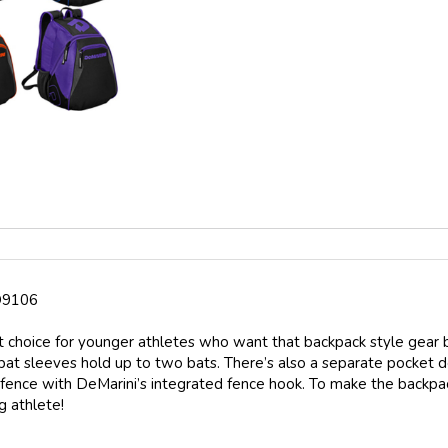
D9106
t choice for younger athletes who want that backpack style gear 
bat sleeves hold up to two bats. There’s also a separate pocket 
 fence with DeMarini’s integrated fence hook. To make the backpac
g athlete!