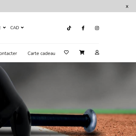
x
R
CAD
ontacter
Carte cadeau