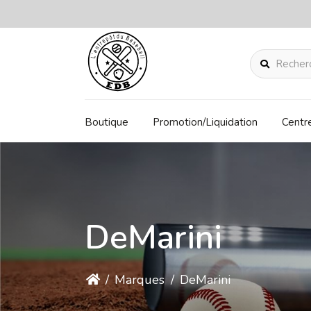
Rechercher
Boutique
Promotion/Liquidation
Centr
DeMarini
/
Marques
/
DeMarini