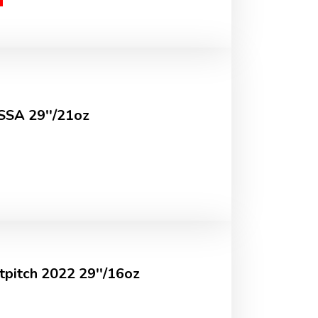
SSA 29''/21oz
tpitch 2022 29''/16oz