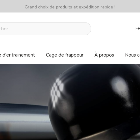
Grand choix de produits et expédition rapide !
F
e d'entrainement
Cage de frappeur
À propos
Nous c