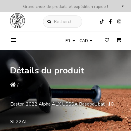
x
Grand choix de produits et expédition rapide !
Rechercher
FR
CAD
Détails du produit
/
Easton 2022 Alpha ALX USSSA Baseball bat -10
SL22AL