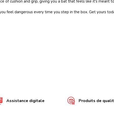
ce of cushion and grip, giving you a bat that feels like it's meant
 feel dangerous every time you step in the box. Get yours toda
Assistance digitale
Produits de quali