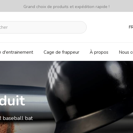
Grand choix de produits et expédition rapide !
F
e d'entrainement
Cage de frappeur
À propos
Nous c
duit
 baseball bat