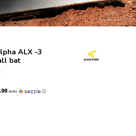
lpha ALX -3
ll bat
s
.00
avec
ⓘ