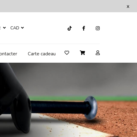
x
R
CAD
ontacter
Carte cadeau