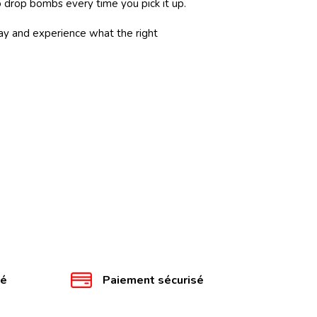
 to drop bombs every time you pick it up.
y and experience what the right
té
Paiement sécurisé