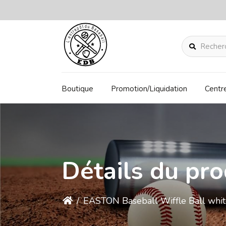
Rechercher
Boutique
Promotion/Liquidation
Centr
Détails du pro
/
EASTON Baseball Wiffle Ball whit