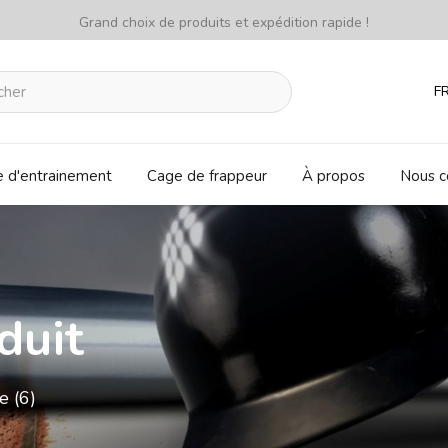
Grand choix de produits et expédition rapide !
F
e d'entrainement
Cage de frappeur
À propos
Nous c
duit
e (6)