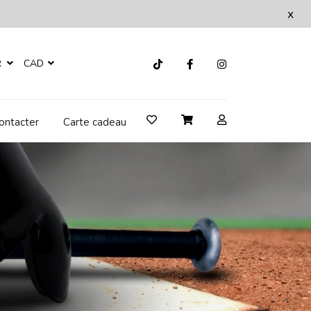
x
R
CAD
ontacter
Carte cadeau