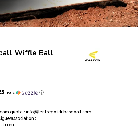
ll Wiffle Ball
s
25
avec
ⓘ
Team quote :
info@lentrepotdubaseball.com
igue/association :
ll.com