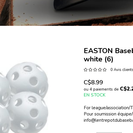
EASTON Baseba
white (6)
0 Avis client
C$8.99
C$2.
ou 4 paiements de
EN STOCK
For league/association/
Pour soumission équipe/l
info@lentrepotdubaseba