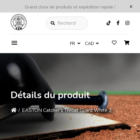
x
Grand choix de produits et expédition rapide !
Rechercher
FR
CAD
Détails du produit
/
EASTON Catcher's Throat Guard White 2