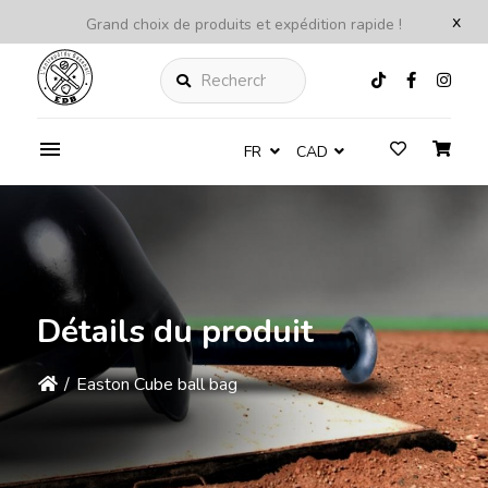
x
Grand choix de produits et expédition rapide !
Rechercher
FR
CAD
Détails du produit
/
Easton Cube ball bag