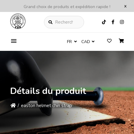
x
Grand choix de produits et expédition rapide !
Rechercher
FR
CAD
Détails du produit
/
easton helmet chin strap