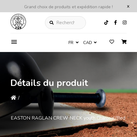
x
Grand choix de produits et expédition rapide !
Rechercher
FR
CAD
Détails du produit
/
EASTON RAGLAN CREW NECK youth Charcoal/Red