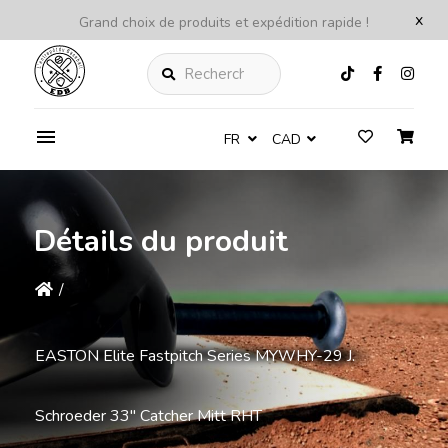
x
Grand choix de produits et expédition rapide !
Rechercher
FR
CAD
Détails du produit
/
EASTON Elite Fastpitch Series MYWHY-29 J.
Schroeder 33'' Catcher Mitt RHT