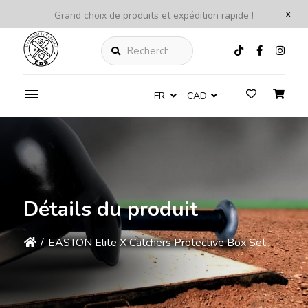
x
Grand choix de produits et expédition rapide !
Rechercher
FR
CAD
Détails du produit
/
EASTON Elite X Catchers Protective Box Set